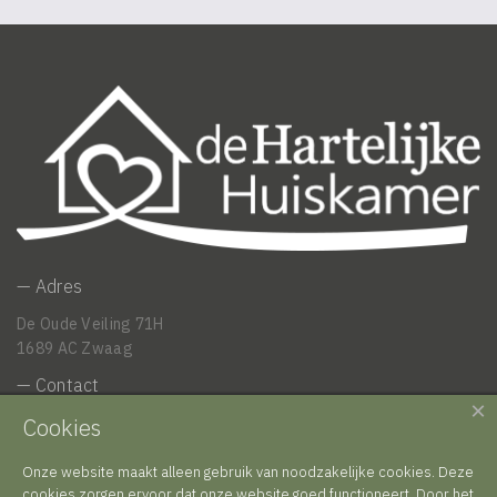
— Adres
De Oude Veiling 71H
1689 AC Zwaag
— Contact
×
Cookies
info@dehartelijkehuiskamer.nl
— Informatie
Onze website maakt alleen gebruik van noodzakelijke cookies. Deze
cookies zorgen ervoor dat onze website goed functioneert. Door het